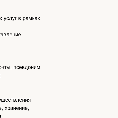
 услуг в рамках
тавление
очты, псевдоним
;
существления
е, хранение,
е,