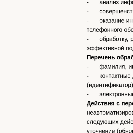
- анализ инфор
- совершенство
- оказание инф
телефонного об
- обработку, р
эффективной по
Перечень обра
- фамилия, имя
- контактные д
(идентификатор)
- электронные 
Действия с пе
неавтоматизиро
следующих дейст
уточнение (обно