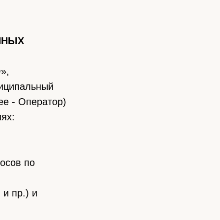
ННЫХ
»,
униципальный
ее - Оператор)
ях:
осов по
и пр.) и