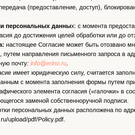
передача (предоставление, доступ), блокирова
ки персональных данны
х: с момента предост
асия до достижения целей обработки или до от
а:
настоящее Согласие может быть отозвано мн
, путем направления письменного запроса в а
ную почту
:
info@erino.ru
.
сие имеет юридическую силу, считается запол
санным с момента заполнения формы путем при
афического элемента согласия («галочки» в с
яющегося заменой собственноручной подписи.
отки персональных данных расположена по адр
.ru/upload/pdf/Policy.pdf.