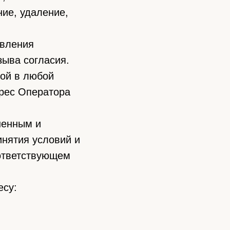
ние, удаление,
авления
зыва согласия.
ой в любой
дрес Оператора
ненным и
нятия условий и
оответствующем
есу: