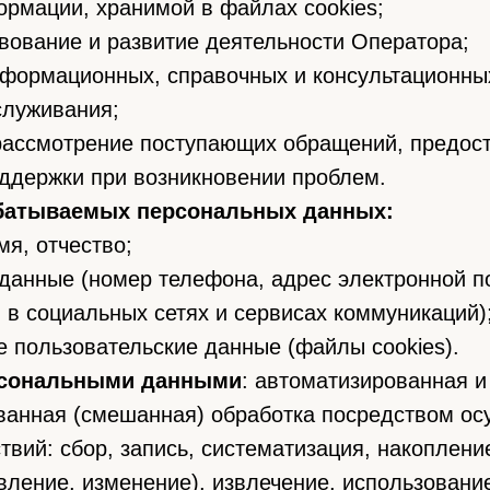
мации, хранимой в файлах cookies;
вание и развитие деятельности Оператора;
ормационных, справочных и консультационных
служивания;
ассмотрение поступающих обращений, предос
ддержки при возникновении проблем.
батываемых персональных данных:
, отчество;
анные (номер телефона, адрес электронной п
 в социальных сетях и сервисах коммуникаций)
пользовательские данные (файлы cookies).
рсональными данными
: автоматизированная и
ванная (смешанная) обработка посредством о
вий: сбор, запись, систематизация, накоплени
вление, изменение), извлечение, использовани